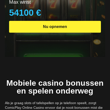
Max winst
54100 €
Nu opnemen
Mobiele casino bonussen
en spelen onderweg
Als je graag slots of tafelspellen op je telefoon speelt, zorgt
ComicPlay Online Casino ervoor dat je nooit bonussen mist die