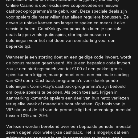
Online Casino is door exclusieve couponcodes en nieuwe
cashback-programma's te gebruiken. Deze speciale deals zijn
voor spelers die meer willen dan alleen reguliere bonussen. Ze
geven je unieke kansen om langer te spelen en meer uit elke
sessie te halen. ComiXology couponcodes laten je speciale
deals krijgen zoals gratis spins, stortingsbonussen en
beloningen voor het niet doen van een storting voor een
beperkte tijd.
Wanneer je een storting doet en een geldige code invoert, wordt
de bonus meteen geactiveerd. Als je een bepaalde code invoert,
zou je een stortingsmatch van tot €100 of een pakket gratis
spins kunnen krijgen, maar je moet eerst een minimale storting
van €20 doen. Cashback-programma's voor doorlopende
beloningen: ComicPlay's cashback-programma's zijn bedoeld
om loyale spelers te belonen. Als pech toeslaat, krijgen in
aanmerking komende spelers een deel van hun netto verliezen
terug elke week of maand als bonusfondsen. Op basis van je
VIP-status of de tijd van de promotie ligt het percentage meestal
tussen 10% and 20%.
Verliezen worden berekend over een bepaalde periode, meestal
zeven dagen voor wekelijkse cashback. Het is mogelijk dat een