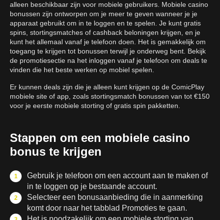
alleen beschikbaar zijn voor mobiele gebruikers. Mobiele casino
bonussen zijn ontworpen om je meer te geven wanneer je je
apparaat gebruikt om in te loggen en te spelen. Je kunt gratis
spins, stortingsmatches of cashback beloningen krijgen, en je
kunt het allemaal vanaf je telefoon doen. Het is gemakkelijk om
toegang te krijgen tot bonussen terwijl je onderweg bent. Bekijk
de promotiesectie na het inloggen vanaf je telefoon om deals te
vinden die het beste werken op mobiel spelen.
Er kunnen deals zijn die je alleen kunt krijgen op de ComicPlay
mobiele site of app, zoals stortingsmatch bonussen van tot €150
voor je eerste mobiele storting of gratis spin pakketten.
Stappen om een mobiele casino
bonus te krijgen
Gebruik je telefoon om een account aan te maken of
in te loggen op je bestaande account.
Selecteer een bonusaanbieding die in aanmerking
komt door naar het tabblad Promoties te gaan.
Het is noodzakelijk om een mobiele storting van