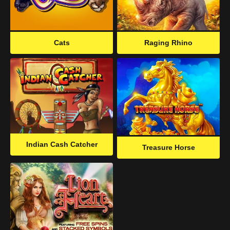
Cats
Blade
Indian Cash Catcher
Treasure Horse