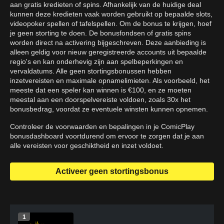
aan gratis kredieten of spins. Afhankelijk van de huidige deal
kunnen deze kredieten vaak worden gebruikt op bepaalde slots,
videopoker spellen of tafelspellen. Om de bonus te krijgen, hoef
je geen storting te doen. De bonusfondsen of gratis spins
worden direct na activering bijgeschreven. Deze aanbieding is
alleen geldig voor nieuw geregistreerde accounts uit bepaalde
regio's en kan onderhevig zijn aan spelbeperkingen en
vervaldatums. Alle geen stortingsbonussen hebben
inzetvereisten en maximale opnamelimieten. Als voorbeeld, het
meeste dat een speler kan winnen is €100, en ze moeten
meestal aan een doorspelvereiste voldoen, zoals 30x het
bonusbedrag, voordat ze eventuele winsten kunnen opnemen.
Controleer de voorwaarden en bepalingen in je ComicPlay
bonusdashboard voortdurend om ervoor te zorgen dat je aan
alle vereisten voor geschiktheid en inzet voldoet.
Activeer geen stortingsbonus
1