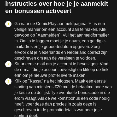
Instructies over hoe je je aanmeldt
en bonussen activeert
Ga naar de ComicPlay aanmeldpagina. Er is een
veilige manier om een account aan te maken. Klik
gewoon op "Aanmelden". Vul het aanmeldformulier
in. Om in te loggen moet je je naam, een geldig e-
mailadres en je geboortedatum opgeven. Zorg
ervoor dat je Nederlands en Nederland correct zijn
geschreven om aan de vereisten te voldoen.
Stuur een e-mail om je account te bevestigen. Vind
de e-mail die je account bevestigt en klik op de link
erin om je nieuwe profiel live te maken.
Klik op "Kassa" na het inloggen. Maak een eerste
storting van minstens €20 met de betaalmethode van
je keuze op de lijst. Typ eventuele bonuscode in die
erom vraagt. Als de welkomstbonus een code nodig
heeft, voer deze dan precies in zoals deze is
geschreven in de promotiedetails wanneer je je
storting doet.