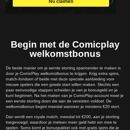
Nu claimen
Begin met de Comicplay
welkomstbonus
De beste manier om je eerste storting spannender te maken is
door je ComicPlay welkomstbonus te krijgen. Krijg extra spins,
match-fondsen of beide met deze speciale aanbieding voor
nieuwe spelers die een goede start willen maken. Slechts een
paar eenvoudige stappen scheiden je van je bonusgeld en je
kunt beginnen. Na het maken van je ComicPlay-account moet je
een eerste storting doen die aan de vereisten voldoet. De
welkomstbonus begint meestal wanneer je minstens €20 stort.
Dan wordt een royale match, meestal tot €200, aan je storting
toegevoegd, waardoor je meteen meer geld hebt om mee te
spelen. Soms komt je bonuspakket ook met gratis spins die je