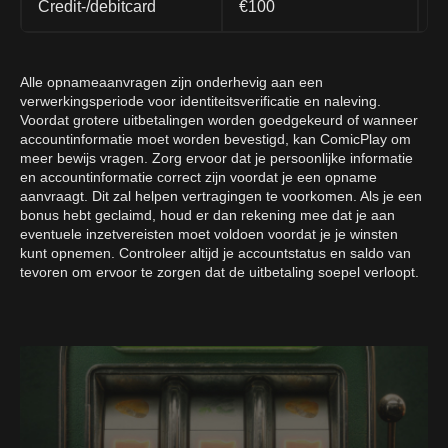
Credit-/debitcard
€100
€
Alle opnameaanvragen zijn onderhevig aan een
verwerkingsperiode voor identiteitsverificatie en naleving.
Voordat grotere uitbetalingen worden goedgekeurd of wanneer
accountinformatie moet worden bevestigd, kan ComicPlay om
meer bewijs vragen. Zorg ervoor dat je persoonlijke informatie
en accountinformatie correct zijn voordat je een opname
aanvraagt. Dit zal helpen vertragingen te voorkomen. Als je een
bonus hebt geclaimd, houd er dan rekening mee dat je aan
eventuele inzetvereisten moet voldoen voordat je je winsten
kunt opnemen. Controleer altijd je accountstatus en saldo van
tevoren om ervoor te zorgen dat de uitbetaling soepel verloopt.