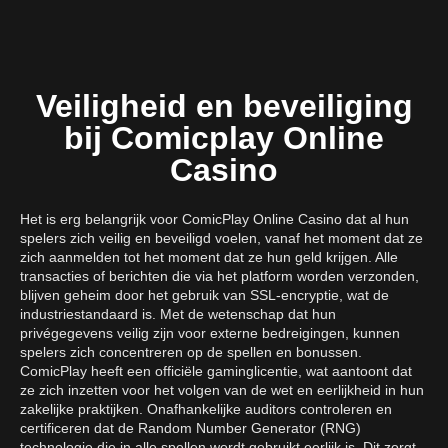
Veiligheid en beveiliging
bij Comicplay Online
Casino
Het is erg belangrijk voor ComicPlay Online Casino dat al hun
spelers zich veilig en beveiligd voelen, vanaf het moment dat ze
zich aanmelden tot het moment dat ze hun geld krijgen. Alle
transacties of berichten die via het platform worden verzonden,
blijven geheim door het gebruik van SSL-encryptie, wat de
industriestandaard is. Met de wetenschap dat hun
privégegevens veilig zijn voor externe bedreigingen, kunnen
spelers zich concentreren op de spellen en bonussen.
ComicPlay heeft een officiële gaminglicentie, wat aantoont dat
ze zich inzetten voor het volgen van de wet en eerlijkheid in hun
zakelijke praktijken. Onafhankelijke auditors controleren en
certificeren dat de Random Number Generator (RNG)
technologie die in alle spellen wordt gebruikt eerlijk is. Dit zorgt