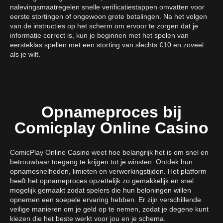
nalevingsmaatregelen snelle verificatiestappen omvatten voor
eerste stortingen of ongewoon grote betalingen. Na het volgen
van de instructies op het scherm om ervoor te zorgen dat je
informatie correct is, kun je beginnen met het spelen van
eersteklas spellen met een storting van slechts €10 en zoveel
als je wilt.
Opnameproces bij
Comicplay Online Casino
ComicPlay Online Casino weet hoe belangrijk het is om snel en
betrouwbaar toegang te krijgen tot je winsten. Ontdek hun
opnamesnelheden, limieten en verwerkingstijden. Het platform
heeft het opnameproces opzettelijk zo gemakkelijk en snel
mogelijk gemaakt zodat spelers die hun beloningen willen
opnemen een soepele ervaring hebben. Er zijn verschillende
veilige manieren om je geld op te nemen, zodat je degene kunt
kiezen die het beste werkt voor jou en je schema.