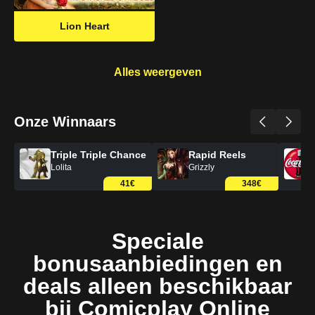
Lion Heart
Alles weergeven
Onze Winnaars
Triple Triple Chance
Rapid Reels
Lolita
Grizzly
41€
348€
Speciale
bonusaanbiedingen en
deals alleen beschikbaar
bij Comicplay Online