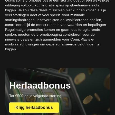
Gratis spins promoties: Als je een storting doet of een wekelijkse
uitdaging voltooit, kun je gratis spins op gloednieuwe slots
krijgen. Je zou deze deals misschien niet kunnen krijgen als je
veel stortingen doet of veel speelt. Voor minimale
stortingsbedragen, inzetvereisten en kwalificerende spellen,
controleer altijd de meest recente voorwaarden en bepalingen.
Regelmatige promoties komen en gaan, dus terugkerende
spelers moeten de promotiepagina controleren voor de
nieuwste deals en zich aanmelden voor ComicPlay's e-
mailwaarschuwingen om gepersonaliseerde beloningen te
krijgen.
Herlaadbonus
Tot €500 op je volgende storting
Krijg herlaadbonus