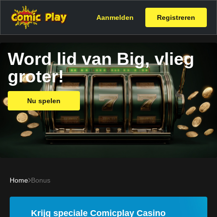
Aanmelden
Registreren
Word lid van Big, vlieg
groter!
Nu spelen
Home
Bonus
Krijg speciale Comicplay Casino