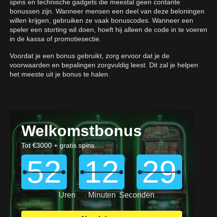
spins en technische gadgets die meestal geen contante
bonussen zijn. Wanneer mensen een deel van deze beloningen
willen krijgen, gebruiken ze vaak bonuscodes. Wanneer een
speler een storting wil doen, hoeft hij alleen de code in te voeren
in de kassa of promotiesectie.
Voordat je een bonus gebruikt, zorg ervoor dat je de
voorwaarden en bepalingen zorgvuldig leest. Dit zal je helpen
het meeste uit je bonus te halen.
Welkomstbonus
Tot €3000 + gratis spins
52
12
28
Uren
Minuten
Seconden