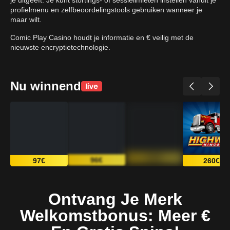
je uitgeeft. Je kunt stortings- of sessielimieten instellen vanuit je
profielmenu en zelfbeoordelingstools gebruiken wanneer je
maar wilt.
Comic Play Casino houdt je informatie en € veilig met de
nieuwste encryptietechnologie.
Nu winnend
97€
96€
123€
309€
Ontvang Je Merk
Welkomstbonus: Meer €