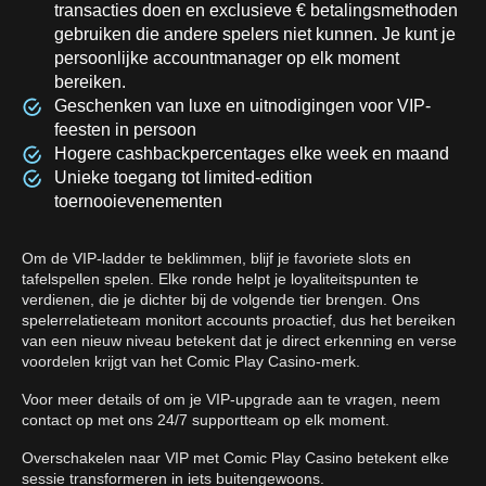
transacties doen en exclusieve € betalingsmethoden
gebruiken die andere spelers niet kunnen. Je kunt je
persoonlijke accountmanager op elk moment
bereiken.
Geschenken van luxe en uitnodigingen voor VIP-
feesten in persoon
Hogere cashbackpercentages elke week en maand
Unieke toegang tot limited-edition
toernooievenementen
Om de VIP-ladder te beklimmen, blijf je favoriete slots en
tafelspellen spelen. Elke ronde helpt je loyaliteitspunten te
verdienen, die je dichter bij de volgende tier brengen. Ons
spelerrelatieteam monitort accounts proactief, dus het bereiken
van een nieuw niveau betekent dat je direct erkenning en verse
voordelen krijgt van het Comic Play Casino-merk.
Voor meer details of om je VIP-upgrade aan te vragen, neem
contact op met ons 24/7 supportteam op elk moment.
Overschakelen naar VIP met Comic Play Casino betekent elke
sessie transformeren in iets buitengewoons.