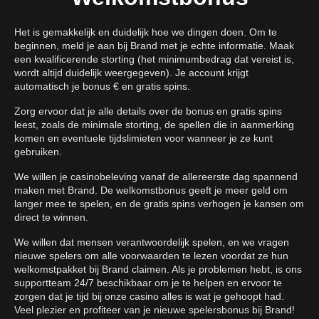
Het is gemakkelijk en duidelijk hoe we dingen doen. Om te
beginnen, meld je aan bij Brand met je echte informatie. Maak
een kwalificerende storting (het minimumbedrag dat vereist is,
wordt altijd duidelijk weergegeven). Je account krijgt
automatisch je bonus € en gratis spins.
Zorg ervoor dat je alle details over de bonus en gratis spins
leest, zoals de minimale storting, de spellen die in aanmerking
komen en eventuele tijdslimieten voor wanneer je ze kunt
gebruiken.
We willen je casinobeleving vanaf de allereerste dag spannend
maken met Brand. De welkomstbonus geeft je meer geld om
langer mee te spelen, en de gratis spins verhogen je kansen om
direct te winnen.
We willen dat mensen verantwoordelijk spelen, en we vragen
nieuwe spelers om alle voorwaarden te lezen voordat ze hun
welkomstpakket bij Brand claimen. Als je problemen hebt, is ons
supportteam 24/7 beschikbaar om je te helpen en ervoor te
zorgen dat je tijd bij onze casino alles is wat je gehoopt had.
Veel plezier en profiteer van je nieuwe spelersbonus bij Brand!