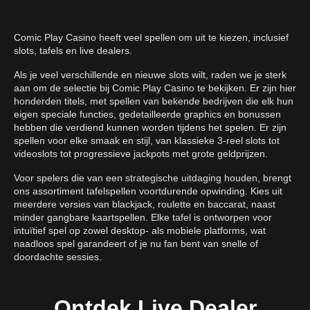
Comic Play Casino heeft veel spellen om uit te kiezen, inclusief
slots, tafels en live dealers.
Als je veel verschillende en nieuwe slots wilt, raden we je sterk
aan om de selectie bij Comic Play Casino te bekijken. Er zijn hier
honderden titels, met spellen van bekende bedrijven die elk hun
eigen speciale functies, gedetailleerde graphics en bonussen
hebben die verdiend kunnen worden tijdens het spelen. Er zijn
spellen voor elke smaak en stijl, van klassieke 3-reel slots tot
videoslots tot progressieve jackpots met grote geldprijzen.
Voor spelers die van een strategische uitdaging houden, brengt
ons assortiment tafelspellen voortdurende opwinding. Kies uit
meerdere versies van blackjack, roulette en baccarat, naast
minder gangbare kaartspellen. Elke tafel is ontworpen voor
intuïtief spel op zowel desktop- als mobiele platforms, wat
naadloos spel garandeert of je nu fan bent van snelle of
doordachte sessies.
Ontdek Live Dealer