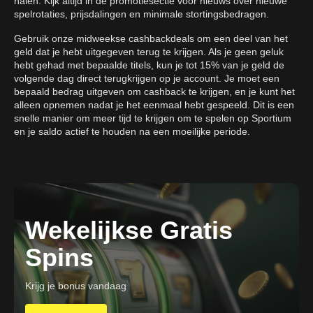
halen. Kijk altijd in de promotiesectie voor nieuws over nieuwe
spelrotaties, prijsdalingen en minimale stortingsbedragen.
Gebruik onze midweekse cashbackdeals om een deel van het
geld dat je hebt uitgegeven terug te krijgen. Als je geen geluk
hebt gehad met bepaalde titels, kun je tot 15% van je geld de
volgende dag direct terugkrijgen op je account. Je moet een
bepaald bedrag uitgeven om cashback te krijgen, en je kunt het
alleen opnemen nadat je het eenmaal hebt gespeeld. Dit is een
snelle manier om meer tijd te krijgen om te spelen op Sportium
en je saldo actief te houden na een moeilijke periode.
Wekelijkse Gratis
Spins
Krijg je bonus vandaag