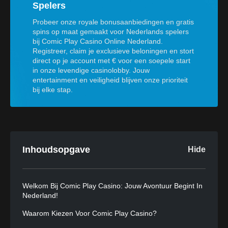
Spelers
Probeer onze royale bonusaanbiedingen en gratis
spins op maat gemaakt voor Nederlands spelers
bij Comic Play Casino Online Nederland.
Registreer, claim je exclusieve beloningen en stort
direct op je account met € voor een soepele start
in onze levendige casinolobby. Jouw
entertainment en veiligheid blijven onze prioriteit
bij elke stap.
Inhoudsopgave
Hide
Welkom Bij Comic Play Casino: Jouw Avontuur Begint In
Nederland!
Waarom Kiezen Voor Comic Play Casino?