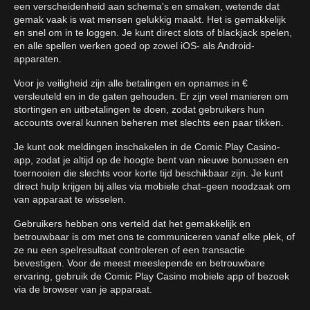
een verscheidenheid aan schema's en smaken, wetende dat
gemak vaak is wat mensen gelukkig maakt. Het is gemakkelijk
en snel om in te loggen. Je kunt direct slots of blackjack spelen,
en alle spellen werken goed op zowel iOS- als Android-
apparaten.
Voor je veiligheid zijn alle betalingen en opnames in €
versleuteld en in de gaten gehouden. Er zijn veel manieren om
stortingen en uitbetalingen te doen, zodat gebruikers hun
accounts overal kunnen beheren met slechts een paar tikken.
Je kunt ook meldingen inschakelen in de Comic Play Casino-
app, zodat je altijd op de hoogte bent van nieuwe bonussen en
toernooien die slechts voor korte tijd beschikbaar zijn. Je kunt
direct hulp krijgen bij alles via mobiele chat–geen noodzaak om
van apparaat te wisselen.
Gebruikers hebben ons verteld dat het gemakkelijk en
betrouwbaar is om met ons te communiceren vanaf elke plek, of
ze nu een spelresultaat controleren of een transactie
bevestigen. Voor de meest meeslepende en betrouwbare
ervaring, gebruik de Comic Play Casino mobiele app of bezoek
via de browser van je apparaat.