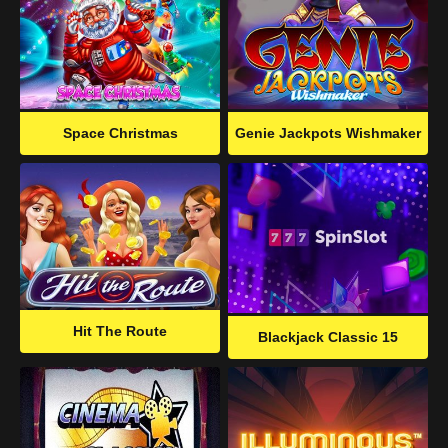
Waarom Zou Je Onze Mobiele Ervaring Kiezen?
Kom Naar De Speciale Evenementen Van Comic Play
Casino: Krijg Grote Winsten Met Nederland Vieringen!
Waarom Zou Je Meedoen Aan Onze Feestelijke
Specials?
Space Christmas
Genie Jackpots Wishmaker
Maak Deel Uit Van Comic Play Casino Winnaars:
Spelers In Nederland Cashen In!
Verhoog Je Kansen Om Meer Te Winnen
Hoe Geld Storten Bij Comic Play Casino Met €
Hoe Maak Je Een Storting Stap Voor Stap
Hit The Route
Blackjack Classic 15