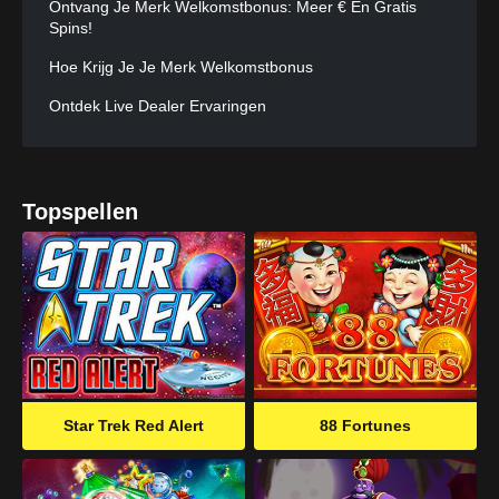
Ontvang Je Merk Welkomstbonus: Meer € En Gratis
Spins!
Hoe Krijg Je Je Merk Welkomstbonus
Ontdek Live Dealer Ervaringen
Wekelijkse Promoties: Gratis Spins, Cashback En
Spannende Toernooien
Hoe Haal Je Het Meeste Uit Wekelijkse Deals
Topspellen
Word Een Vip Bij Comic Play Casino Om Speciale
Beloningen Te Krijgen.
Waarom Zou Je Lid Worden Van De Comic Play Casino
Vip Club?
Speel Met Vertrouwen Bij Comic Play Casino:
Gelicentieerd En Veilig In Nederland
Wat Maakt Comic Play Casino Betrouwbaar?
Star Trek Red Alert
88 Fortunes
Speel Comic Play Casino Op Je Telefoon: Speel Altijd,
Overal!