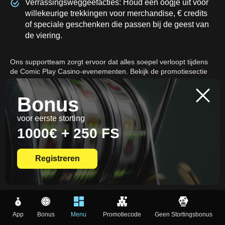
Verrassingsweggeefacties: Houd een oogje uit voor
willekeurige trekkingen voor merchandise, € credits
of speciale geschenken die passen bij de geest van
de viering.
Ons supportteam zorgt ervoor dat alles soepel verloopt tijdens
de Comic Play Casino-evenementen. Bekijk de promotiesectie
voor alle informatie die je nodig hebt over het evenement, wie
kan meedoen en hoe je de meeste beloningen kunt krijgen.
Bonus
Houd onze updates in de gaten omdat nieuwe toevoegingen en
flashwedstrijden op elk moment kunnen opduiken, wat je meer
voor eerste storting
kansen geeft om € en limited eventprijzen te winnen!
1000€ + 250 FS
Doe mee aan het plezier en word deel van een gemeenschap
die van het vieren van grote winsten en de feestdagen houdt.
Registreren
Laat de thematische evenementen van Comic Play Casino je
pad zijn naar buitengewone prijzen dit feestseizoen.
App
Bonus
Menu
Promotiecode
Geen Stortingsbonus