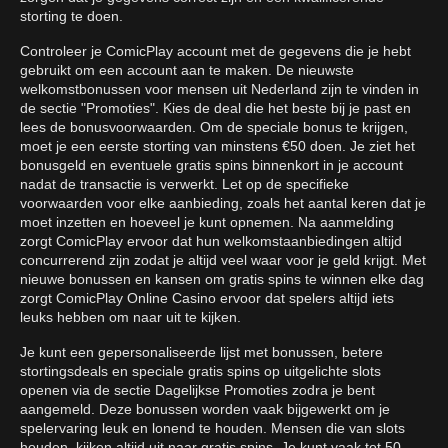
storting te doen.
Controleer je ComicPlay account met de gegevens die je hebt
gebruikt om een account aan te maken. De nieuwste
welkomstbonussen voor mensen uit Nederland zijn te vinden in
de sectie "Promoties". Kies de deal die het beste bij je past en
lees de bonusvoorwaarden. Om de speciale bonus te krijgen,
moet je een eerste storting van minstens €50 doen. Je ziet het
bonusgeld en eventuele gratis spins binnenkort in je account
nadat de transactie is verwerkt. Let op de specifieke
voorwaarden voor elke aanbieding, zoals het aantal keren dat je
moet inzetten en hoeveel je kunt opnemen. Na aanmelding
zorgt ComicPlay ervoor dat hun welkomstaanbiedingen altijd
concurrerend zijn zodat je altijd veel waar voor je geld krijgt. Met
nieuwe bonussen en kansen om gratis spins te winnen elke dag
zorgt ComicPlay Online Casino ervoor dat spelers altijd iets
leuks hebben om naar uit te kijken.
Je kunt een gepersonaliseerde lijst met bonussen, betere
stortingsdeals en speciale gratis spins op uitgelichte slots
openen via de sectie Dagelijkse Promoties zodra je bent
aangemeld. Deze bonussen worden vaak bijgewerkt om je
spelervaring leuk en lonend te houden. Mensen die van slots
houden, kijken altijd uit naar gratis spins. Je kunt vaak tot 50