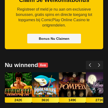
Registreer of meld je nu aan om exclusieve
bonussen, gratis spins en directe toegang tot
topgames bij ComicPlay Online Casino te
ontgrendelen.
Bonus Nu Claimen
Nu winnend
242€
361€
149€
271€