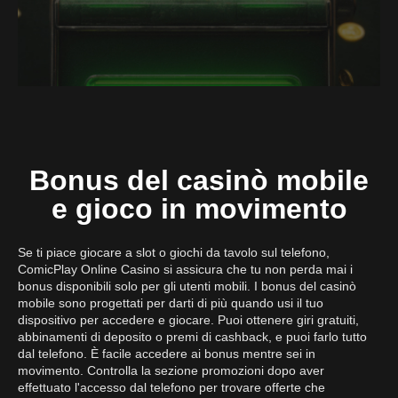
Bonus del casinò mobile
e gioco in movimento
Se ti piace giocare a slot o giochi da tavolo sul telefono,
ComicPlay Online Casino si assicura che tu non perda mai i
bonus disponibili solo per gli utenti mobili. I bonus del casinò
mobile sono progettati per darti di più quando usi il tuo
dispositivo per accedere e giocare. Puoi ottenere giri gratuiti,
abbinamenti di deposito o premi di cashback, e puoi farlo tutto
dal telefono. È facile accedere ai bonus mentre sei in
movimento. Controlla la sezione promozioni dopo aver
effettuato l'accesso dal telefono per trovare offerte che