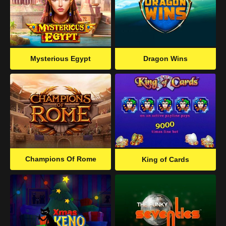
Mysterious Egypt
Dragon Wins
Champions Of Rome
King of Cards