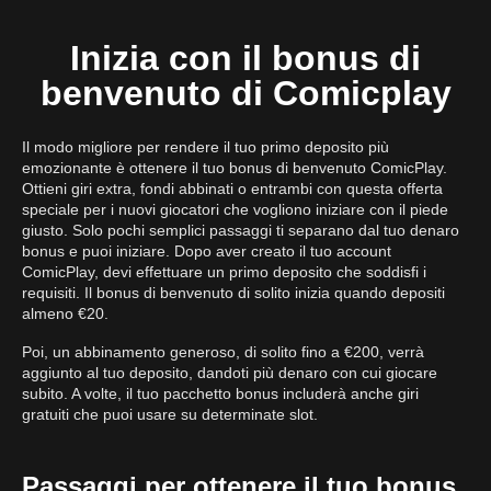
Inizia con il bonus di
benvenuto di Comicplay
Il modo migliore per rendere il tuo primo deposito più
emozionante è ottenere il tuo bonus di benvenuto ComicPlay.
Ottieni giri extra, fondi abbinati o entrambi con questa offerta
speciale per i nuovi giocatori che vogliono iniziare con il piede
giusto. Solo pochi semplici passaggi ti separano dal tuo denaro
bonus e puoi iniziare. Dopo aver creato il tuo account
ComicPlay, devi effettuare un primo deposito che soddisfi i
requisiti. Il bonus di benvenuto di solito inizia quando depositi
almeno €20.
Poi, un abbinamento generoso, di solito fino a €200, verrà
aggiunto al tuo deposito, dandoti più denaro con cui giocare
subito. A volte, il tuo pacchetto bonus includerà anche giri
gratuiti che puoi usare su determinate slot.
Passaggi per ottenere il tuo bonus