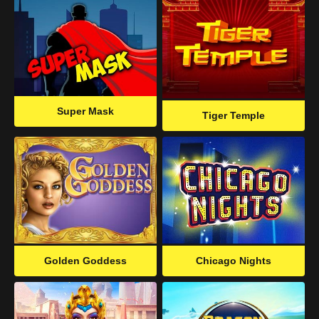
Assistenza clienti 24/7
Bonus per il casinò online Comicplay
Tipi di bonus al casinò online Comicplay
Termini del bonus da considerare
Super Mask
Tiger Temple
Jackpot Block Party
Chicago Nights