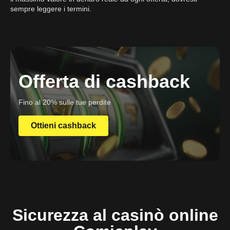
sempre leggere i termini.
Offerta di cashback
Fino al 20% sulle tue perdite
Ottieni cashback
Sicurezza al casinò online