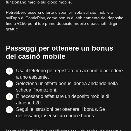
funzionano meglio sul gioco mobile.
Potrebbero esserci offerte disponibili solo sul sito mobile o
sull'app di ComicPlay, come bonus di abbinamento del deposito
fino a €150 per il tuo primo deposito mobile o pacchetti di giri
gratuiti.
Passaggi per ottenere un bonus
del casinò mobile
Usa il telefono per registrare un account o accedere
a uno esistente.
Seleziona un'offerta bonus idonea andando nella
scheda Promozioni.
È necessario effettuare un deposito mobile di
almeno €20.
Segui le istruzioni per ottenere il bonus. Se
necessario, inserisci un codice bonus.
I termini di tutti i bonus mobili sono facili da capire. Ad esempio,