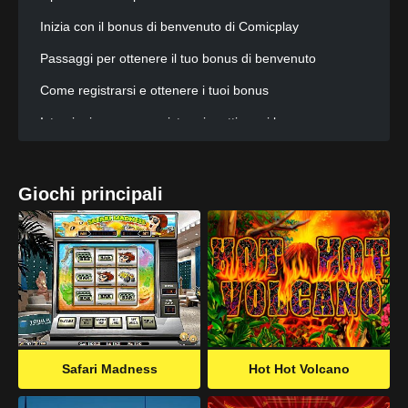
Inizia con il bonus di benvenuto di Comicplay
Passaggi per ottenere il tuo bonus di benvenuto
Come registrarsi e ottenere i tuoi bonus
Istruzioni su come registrarsi e attivare i bonus
Offerte e premi per i giocatori di ritorno
Bonus senza deposito
Giochi principali
Metodi di deposito rapidi e sicuri
Processo di prelievo al casinò online Comicplay
Bonus del casinò mobile e gioco in movimento
Passaggi per ottenere un bonus del casinò mobile
Codici coupon esclusivi e programmi di cashback
Safari Madness
Hot Hot Volcano
Sicurezza al casinò online Comicplay