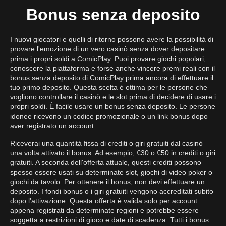
Bonus senza deposito
I nuovi giocatori e quelli di ritorno possono avere la possibilità di
provare l'emozione di un vero casinò senza dover depositare
prima i propri soldi a ComicPlay. Puoi provare giochi popolari,
conoscere la piattaforma e forse anche vincere premi reali con il
bonus senza deposito di ComicPlay prima ancora di effettuare il
tuo primo deposito. Questa scelta è ottima per le persone che
vogliono controllare il casinò e le slot prima di decidere di usare i
propri soldi. È facile usare un bonus senza deposito. Le persone
idonee ricevono un codice promozionale o un link bonus dopo
aver registrato un account.
Riceverai una quantità fissa di crediti o giri gratuiti dal casinò
una volta attivato il bonus. Ad esempio, €30 o €50 in crediti o giri
gratuiti. A seconda dell'offerta attuale, questi crediti possono
spesso essere usati su determinate slot, giochi di video poker o
giochi da tavolo. Per ottenere il bonus, non devi effettuare un
deposito. I fondi bonus o i giri gratuiti vengono accreditati subito
dopo l'attivazione. Questa offerta è valida solo per account
appena registrati da determinate regioni e potrebbe essere
soggetta a restrizioni di gioco e date di scadenza. Tutti i bonus