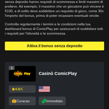
senza deposito hanno requisiti di scommessa e limiti massimi di
prelievo. Ad esempio, il massimo che un giocatore può vincere è
€100, e di solito deve soddisfare un requisito di gioco, come 30x
l'importo del bonus, prima di poter incassare eventuali vincite.
Controlla regolarmente i termini e le condizioni nella tua
dashboard bonus di ComicPlay per assicurarti di soddisfare tutti
i requisiti per l'idoneità e la scommessa.
Attiva il bonus senza deposito
1
Casinò ComicPlay
4.8
/5
Curacao
Immediato