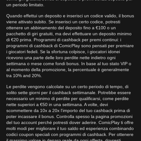
un periodo limitato.
Quando effettui un deposito e inserisci un codice valido, il bonus
viene attivato subito. Se inserisci un certo codice, potresti
ottenere un abbinamento del deposito fino a €100 o un
pacchetto di giri gratuiti, ma devi effettuare un deposito minimo
di €20 prima. Programmi di cashback per premi continui: i
programmi di cashback di ComicPlay sono pensati per premiare
i giocatori fedeli. Se la sfortuna colpisce, i giocatori idonei
ricevono una parte delle loro perdite nette indietro ogni
settimana o mese come fondi bonus. In base al tuo stato VIP o
al momento della promozione, la percentuale è generalmente
tra 10% and 20%.
Le perdite vengono calcolate su un certo periodo di tempo, di
solito sette giorni per il cashback settimanale. Potrebbe essere
necessario un minimo di perdite per qualificarsi, come perdite
nette superiori a €50 in una settimana. A volte, devi
scommettere da 10x a 20x l'importo del tuo cashback prima di
poter incassare il bonus. Controlla spesso la pagina promozioni
del tuo account perché potresti dover aderire. ComicPlay ti offre
molti modi per migliorare il tuo saldo ed esperienza combinando
codici coupon speciali con programmi di cashback. Per ottenere
il massimo valore in denaro reale da ogni offerta, dovresti