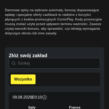
Darmowe spiny na wybrane automaty, bonusy dopasowujące
wpłatę i specjalne oferty cashback to niektóre z korzyści
płynących z kodów promocyjnych ComicPlay. Kody promocyjne
muszą zostać użyte przed upływem terminu ważności. Zawsze
czytaj warunki bonusu, aby sprawdzić, czy istnieją wymagania
dotyczące obrotu lub inne zasady.
Złóż swój zakład
Wszystko
09.08.2026
03:10
Italy
France