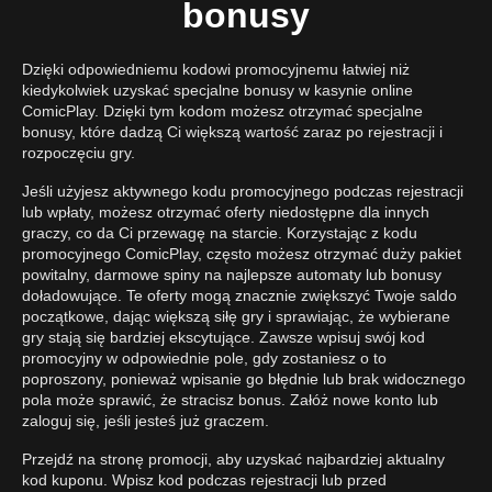
bonusy
Dzięki odpowiedniemu kodowi promocyjnemu łatwiej niż
kiedykolwiek uzyskać specjalne bonusy w kasynie online
ComicPlay. Dzięki tym kodom możesz otrzymać specjalne
bonusy, które dadzą Ci większą wartość zaraz po rejestracji i
rozpoczęciu gry.
Jeśli użyjesz aktywnego kodu promocyjnego podczas rejestracji
lub wpłaty, możesz otrzymać oferty niedostępne dla innych
graczy, co da Ci przewagę na starcie. Korzystając z kodu
promocyjnego ComicPlay, często możesz otrzymać duży pakiet
powitalny, darmowe spiny na najlepsze automaty lub bonusy
doładowujące. Te oferty mogą znacznie zwiększyć Twoje saldo
początkowe, dając większą siłę gry i sprawiając, że wybierane
gry stają się bardziej ekscytujące. Zawsze wpisuj swój kod
promocyjny w odpowiednie pole, gdy zostaniesz o to
poproszony, ponieważ wpisanie go błędnie lub brak widocznego
pola może sprawić, że stracisz bonus. Załóż nowe konto lub
zaloguj się, jeśli jesteś już graczem.
Przejdź na stronę promocji, aby uzyskać najbardziej aktualny
kod kuponu. Wpisz kod podczas rejestracji lub przed