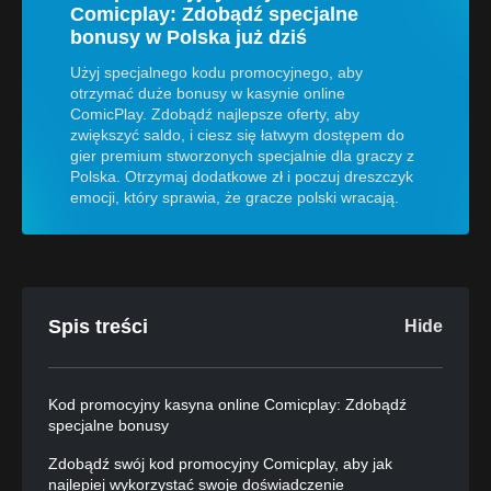
Comicplay: Zdobądź specjalne
bonusy w Polska już dziś
Użyj specjalnego kodu promocyjnego, aby
otrzymać duże bonusy w kasynie online
ComicPlay. Zdobądź najlepsze oferty, aby
zwiększyć saldo, i ciesz się łatwym dostępem do
gier premium stworzonych specjalnie dla graczy z
Polska. Otrzymaj dodatkowe zł i poczuj dreszczyk
emocji, który sprawia, że gracze polski wracają.
Spis treści
Hide
Kod promocyjny kasyna online Comicplay: Zdobądź
specjalne bonusy
Zdobądź swój kod promocyjny Comicplay, aby jak
najlepiej wykorzystać swoje doświadczenie