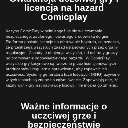
licencja na hazard
Comicplay
Kasyno ComicPlay w pełni angażuje się w utrzymanie
bezpiecznego, zaufanego i otwartego środowiska do gier.
Platforma posiada licencję na oferowanie hazardu, co oznacza,
że przestrzega wszystkich zasad ustanowionych przez organy
regulacyjne. Zasady te obejmują wszystko, od ochrony graczy
po promowanie odpowiedzialnego hazardu. W ComicPlay
wszystkie gry kasynowe są tworzone przez licencjonowanych
producentów i regularnie sprawdzane, aby zapewnić ich
uczciwość. Systemy generatora liczb losowych (RNG) używane
w tych testach są znane na całym świecie. Zapewniają one, że
każdy wynik gry jest naprawdę losowy i nie można go zmienić.
Ważne informacje o
uczciwej grze i
bezpieczeństwie