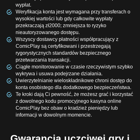
wypłat.
Weryfikacja konta jest wymagana przy transferach o
wysokiej wartości lub gdy całkowite wypłaty
przekraczają zł2000; zmniejsza to ryzyko
nieautoryzowanego dostępu.
Wszyscy dostawcy płatności współpracujący z
ComicPlay są certyfikowani i przestrzegają
rygorystycznych standardów bezpiecznego
przetwarzania transakcji.
Ciągłe monitorowanie w czasie rzeczywistym szybko
wykrywa i usuwa podejrzane działania.
Uwierzytelnianie wieloskładnikowe chroni dostęp do
konta osobistego dla dodatkowego bezpieczeństwa.
Te kroki dają Ci pewność, że możesz grać i korzystać
z dowolnego kodu promocyjnego kasyna online
ComicPlay bez obaw o kradzież pieniędzy lub
informacji w dowolnym momencie.
Gwarancja uczciwej gry i