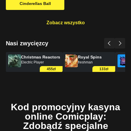
Cinderellas Ball
Zobacz wszystko
Nasi zwycięzcy
Christmas Reactors
Royal Spins
Electric Player
freshman
455zł
133zł
Kod promocyjny kasyna
online Comicplay:
Zdobądź specjalne