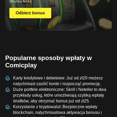
Aktywuj teraz
Odbierz bonus
Popularne sposoby wpłaty w
Comicplay
Karty kredytowe i debetowe: Już od zł20 możesz
natychmiast zasilić konto i rozpocząć promocję.
Duże portfele elektroniczne: Skrill i Neteller to dwa
przykłady usług, które umożliwiają szybką wpłatę
środków, aby otrzymać bonus już od zł25.
Korzystanie z kryptowalut: Bezpieczne wpłaty
blockchain, natychmiastowa aktywacja bonusu i