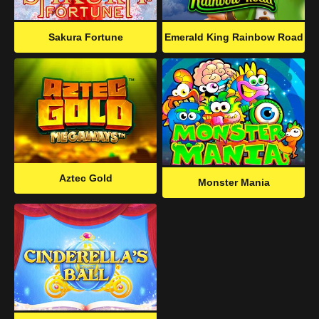
Sakura Fortune
Emerald King Rainbow Road
Aztec Gold
Monster Mania