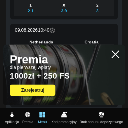
1
X
2
2.1
3.9
3
09.08.2026
10:40
Netherlands
Croatia
1
X
2
1.95
3.7
3.4
Premia
dla pierwszej wpłaty
1000zł + 250 FS
09.08.2026
14:30
Manchester United
Liverpool
Zarejestruj
1
X
2
2.1
3.4
2.8
09.08.2026
11:00
Aplikacja
Premia
Menu
Kod promocyjny
Brak bonusu depozytowego