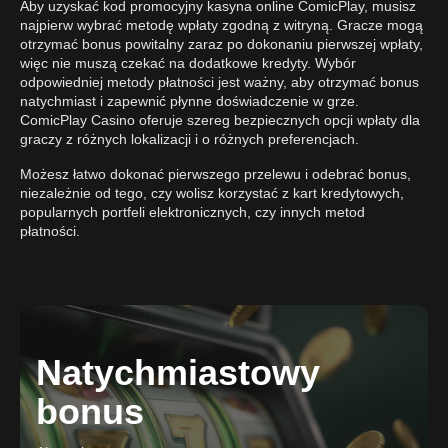
Aby uzyskać kod promocyjny kasyna online ComicPlay, musisz
najpierw wybrać metodę wpłaty zgodną z witryną. Gracze mogą
otrzymać bonus powitalny zaraz po dokonaniu pierwszej wpłaty,
więc nie muszą czekać na dodatkowe kredyty. Wybór
odpowiedniej metody płatności jest ważny, aby otrzymać bonus
natychmiast i zapewnić płynne doświadczenie w grze.
ComicPlay Casino oferuje szereg bezpiecznych opcji wpłaty dla
graczy z różnych lokalizacji i o różnych preferencjach.
Możesz łatwo dokonać pierwszego przelewu i odebrać bonus,
niezależnie od tego, czy wolisz korzystać z kart kredytowych,
popularnych portfeli elektronicznych, czy innych metod
płatności.
Natychmiastowy
bonus