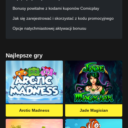
Bonusy powitalne z kodami kuponów Comicplay
Jak się zarejestrować i skorzystać z kodu promocyjnego
Opcje natychmiastowej aktywacji bonusu
Popularne sposoby wpłaty w Comicplay
Metody wypłat i szybkie wypłaty środków
Najlepsze gry
Limity wypłat i ważne warunki
Dostęp do kasyna mobilnego i zgodność kodu
promocyjnego
Kluczowe funkcje bezpieczeństwa kasyna online
Comicplay
Gwarancja uczciwej gry i licencja na hazard Comicplay
Ważne informacje o uczciwej grze i bezpieczeństwie
Arctic Madness
Jade Magician
Kod promocyjny dla kasyna online Comicplay