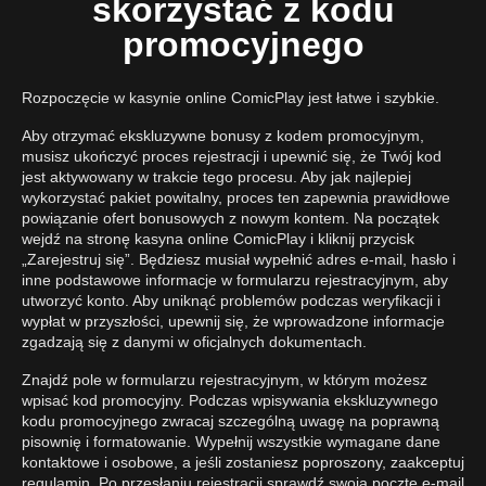
skorzystać z kodu
promocyjnego
Rozpoczęcie w kasynie online ComicPlay jest łatwe i szybkie.
Aby otrzymać ekskluzywne bonusy z kodem promocyjnym,
musisz ukończyć proces rejestracji i upewnić się, że Twój kod
jest aktywowany w trakcie tego procesu. Aby jak najlepiej
wykorzystać pakiet powitalny, proces ten zapewnia prawidłowe
powiązanie ofert bonusowych z nowym kontem. Na początek
wejdź na stronę kasyna online ComicPlay i kliknij przycisk
„Zarejestruj się”. Będziesz musiał wypełnić adres e-mail, hasło i
inne podstawowe informacje w formularzu rejestracyjnym, aby
utworzyć konto. Aby uniknąć problemów podczas weryfikacji i
wypłat w przyszłości, upewnij się, że wprowadzone informacje
zgadzają się z danymi w oficjalnych dokumentach.
Znajdź pole w formularzu rejestracyjnym, w którym możesz
wpisać kod promocyjny. Podczas wpisywania ekskluzywnego
kodu promocyjnego zwracaj szczególną uwagę na poprawną
pisownię i formatowanie. Wypełnij wszystkie wymagane dane
kontaktowe i osobowe, a jeśli zostaniesz poproszony, zaakceptuj
regulamin. Po przesłaniu rejestracji sprawdź swoją pocztę e-mail