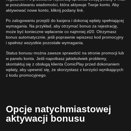
w poszukiwaniu wiadomości, która aktywuje Twoje konto. Aby
aktywować nowe konto, kliknij podany link.
Po zalogowaniu przejdź do kasjera i dokonaj wpłaty spełniającej
wymagania. Na przykład, aby otrzymać bonus za rejestrację,
może być konieczne wpłacenie co najmniej zł20. Otrzymasz
bonus automatycznie, jeśli poprawnie wpiszesz kod promocyjny
i spełnisz wszystkie pozostałe wymagania.
Status bonusu można zawsze sprawdzić na stronie promocji lub
w panelu konta. Jeśli napotkasz jakiekolwiek problemy,
skontaktuj się z obsługą klienta ComicPlay przed dokonaniem
wpłaty, aby upewnić się, że skorzystasz z korzyści wynikających
z kodu promocyjnego.
Opcje natychmiastowej
aktywacji bonusu