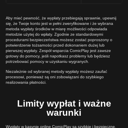
Aby mieć pewność, że wypłaty przebiegają sprawnie, upewnij
się, że Twoje konto jest w pełni zweryfikowane i że wybrana
metoda wypłaty środków w miarę możliwości odpowiada
metodzie użytej do wpłaty. Zgodnie ze standardowymi
procedurami bezpieczeństwa możesz zostać poproszony o
potwierdzenie tożsamości przed dokonaniem dużej lub
pierwszej wypłaty. Zespół wsparcia ComicPlay jest zawsze
gotowy do pomocy, jeśli napotkasz problemy lub będziesz
potrzebować pomocy w uzyskaniu wygranych.
Niezależnie od wybranej metody wypłaty możesz zaufać
procesowi, ponieważ są oni zobowiązani do szybkiego
realizowania płatności.
Limity wypłat i ważne
warunki
Wypłaty w kasynie online ComicPlay są szybkie i bezpieczne,