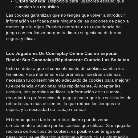
Criptomoneda
: Disponible para jugadores español que
cumplan los requisitos
Las cookies garantizan que no tengas que volver a introducir
información verificada para ninguna de las opciones de pago a
menos que lo elijas. Puedes centrarte en tu experiencia de
juego con confianza porque tu dinero se gestiona de forma
segura y eficaz.
Los Jugadores De Comicplay Online Casino Esperan
Recibir Sus Ganancias Rápidamente Cuando Las Solicitan
Esto se debe a que el consentimiento de cookies cambia los
términos. Para mantener esta promesa, nuestros sistemas
necesitan tu consentimiento adecuado de cookies para mejorar
tu experiencia y funcionar más rápidamente. Al aceptar las
cookies, nos permites verificar la información de tu cuenta,
recordar tus preferencias de pago y hacer que las solicitudes de
retirada sean más eficientes, lo que reduce los tiempos de
espera y la necesidad de trabajo manual.
El tiempo que se tarda en retirar dinero puede verse
directamente afectado por las cookies que utilizas. Si un jugador
rechaza ciertos tipos de cookies, es posible que tenga que
pasar por una verificación adicional o introducir su información