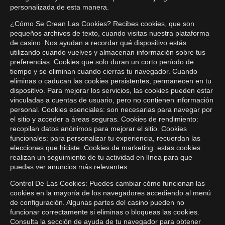
personalizada de esta manera.
¿Cómo Se Crean Las Cookies? Recibes cookies, que son
pequeños archivos de texto, cuando visitas nuestra plataforma
de casino. Nos ayudan a recordar qué dispositivo estás
utilizando cuando vuelves y almacenan información sobre tus
preferencias. Cookies que solo duran un corto período de
tiempo y se eliminan cuando cierras tu navegador. Cuando
eliminas o caducan las cookies persistentes, permanecen en tu
dispositivo. Para mejorar los servicios, las cookies pueden estar
vinculadas a cuentas de usuario, pero no contienen información
personal. Cookies esenciales: son necesarias para navegar por
el sitio y acceder a áreas seguras. Cookies de rendimiento:
recopilan datos anónimos para mejorar el sitio. Cookies
funcionales: para personalizar tu experiencia, recuerdan las
elecciones que hiciste. Cookies de marketing: estas cookies
realizan un seguimiento de tu actividad en línea para que
puedas ver anuncios más relevantes.
Control De Las Cookies: Puedes cambiar cómo funcionan las
cookies en la mayoría de los navegadores accediendo al menú
de configuración. Algunas partes del casino pueden no
funcionar correctamente si eliminas o bloqueas las cookies.
Consulta la sección de ayuda de tu navegador para obtener