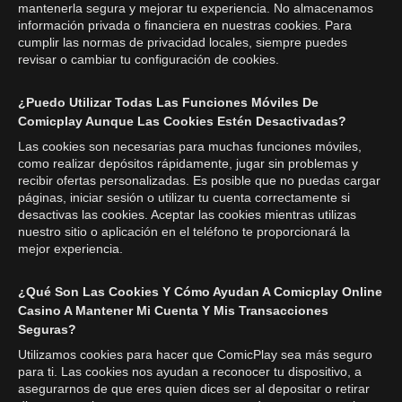
mantenerla segura y mejorar tu experiencia. No almacenamos
información privada o financiera en nuestras cookies. Para
cumplir las normas de privacidad locales, siempre puedes
revisar o cambiar tu configuración de cookies.
¿Puedo Utilizar Todas Las Funciones Móviles De
Comicplay Aunque Las Cookies Estén Desactivadas?
Las cookies son necesarias para muchas funciones móviles,
como realizar depósitos rápidamente, jugar sin problemas y
recibir ofertas personalizadas. Es posible que no puedas cargar
páginas, iniciar sesión o utilizar tu cuenta correctamente si
desactivas las cookies. Aceptar las cookies mientras utilizas
nuestro sitio o aplicación en el teléfono te proporcionará la
mejor experiencia.
¿Qué Son Las Cookies Y Cómo Ayudan A Comicplay Online
Casino A Mantener Mi Cuenta Y Mis Transacciones
Seguras?
Utilizamos cookies para hacer que ComicPlay sea más seguro
para ti. Las cookies nos ayudan a reconocer tu dispositivo, a
asegurarnos de que eres quien dices ser al depositar o retirar