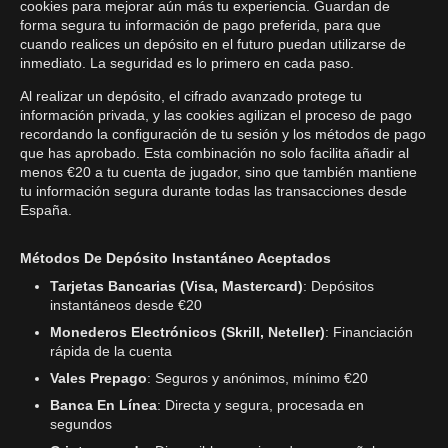
cookies para mejorar aún más tu experiencia. Guardan de
forma segura tu información de pago preferida, para que
cuando realices un depósito en el futuro puedan utilizarse de
inmediato. La seguridad es lo primero en cada paso.
Al realizar un depósito, el cifrado avanzado protege tu
información privada, y las cookies agilizan el proceso de pago
recordando la configuración de tu sesión y los métodos de pago
que has aprobado. Esta combinación no solo facilita añadir al
menos €20 a tu cuenta de jugador, sino que también mantiene
tu información segura durante todas las transacciones desde
España.
Métodos De Depósito Instantáneo Aceptados
Tarjetas Bancarias (Visa, Mastercard)
: Depósitos
instantáneos desde €20
Monederos Electrónicos (Skrill, Neteller)
: Financiación
rápida de la cuenta
Vales Prepago
: Seguros y anónimos, mínimo €20
Banca En Línea
: Directa y segura, procesada en
segundos