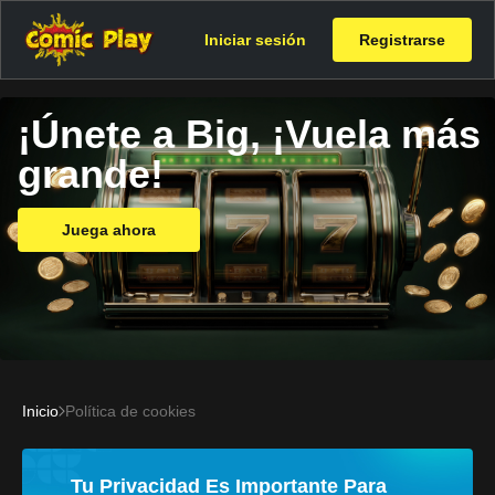
Iniciar sesión
Registrarse
¡Únete a Big, ¡Vuela más
grande!
Juega ahora
Inicio
Política de cookies
Tu Privacidad Es Importante Para