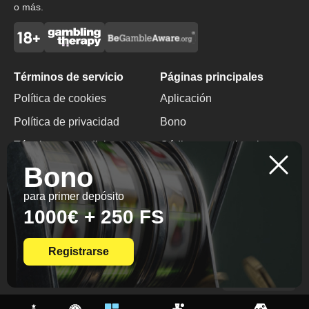
o más.
Términos de servicio
Páginas principales
Política de cookies
Aplicación
Política de privacidad
Bono
Términos y condiciones
Código promocional
Bono
Juego responsable
Bono sin depósito
para primer depósito
Contactos
1000€ + 250 FS
+357 91 628692
info@comicplaycasino.net
Registrarse
© 2026 All Rights
Reserved.