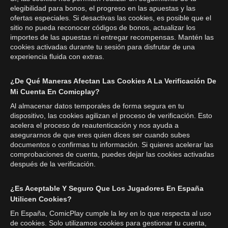
elegibilidad para bonos, el progreso en las apuestas y las
ofertas especiales. Si desactivas las cookies, es posible que el
sitio no pueda reconocer códigos de bonos, actualizar los
importes de las apuestas ni entregar recompensas. Mantén las
cookies activadas durante tu sesión para disfrutar de una
experiencia fluida con extras.
¿De Qué Maneras Afectan Las Cookies A La Verificación De
Mi Cuenta En Comicplay?
Al almacenar datos temporales de forma segura en tu
dispositivo, las cookies agilizan el proceso de verificación. Esto
acelera el proceso de reautenticación y nos ayuda a
asegurarnos de que eres quien dices ser cuando subes
documentos o confirmas tu información. Si quieres acelerar las
comprobaciones de cuenta, puedes dejar las cookies activadas
después de la verificación.
¿Es Aceptable Y Seguro Que Los Jugadores En España
Utilicen Cookies?
En España, ComicPlay cumple la ley en lo que respecta al uso
de cookies. Solo utilizamos cookies para gestionar tu cuenta,