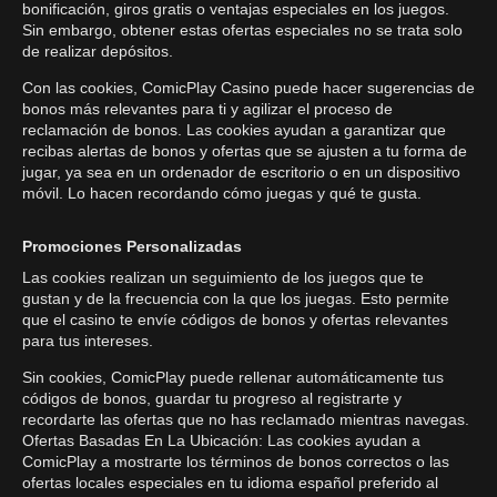
bonificación, giros gratis o ventajas especiales en los juegos.
Sin embargo, obtener estas ofertas especiales no se trata solo
de realizar depósitos.
Con las cookies, ComicPlay Casino puede hacer sugerencias de
bonos más relevantes para ti y agilizar el proceso de
reclamación de bonos. Las cookies ayudan a garantizar que
recibas alertas de bonos y ofertas que se ajusten a tu forma de
jugar, ya sea en un ordenador de escritorio o en un dispositivo
móvil. Lo hacen recordando cómo juegas y qué te gusta.
Promociones Personalizadas
Las cookies realizan un seguimiento de los juegos que te
gustan y de la frecuencia con la que los juegas. Esto permite
que el casino te envíe códigos de bonos y ofertas relevantes
para tus intereses.
Sin cookies, ComicPlay puede rellenar automáticamente tus
códigos de bonos, guardar tu progreso al registrarte y
recordarte las ofertas que no has reclamado mientras navegas.
Ofertas Basadas En La Ubicación: Las cookies ayudan a
ComicPlay a mostrarte los términos de bonos correctos o las
ofertas locales especiales en tu idioma español preferido al