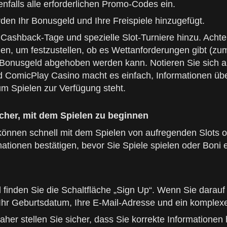
falls alle erforderlichen Promo-Codes ein.
en Ihr Bonusgeld und Ihre Freispiele hinzugefügt.
Cashback-Tage und spezielle Slot-Turniere hinzu. Achte
n, um festzustellen, ob es Wettanforderungen gibt (zum
Bonusgeld abgehoben werden kann. Notieren Sie sich auc
 und ComicPlay Casino macht es einfach, Informationen üb
um Spielen zur Verfügung steht.
cher, mit dem Spielen zu beginnen
e können schnell mit dem Spielen von aufregenden Slots 
ationen bestätigen, bevor Sie Spiele spielen oder Boni 
finden Sie die Schaltfläche „Sign Up“. Wenn Sie darauf
 Ihr Geburtsdatum, Ihre E-Mail-Adresse und ein komple
aher stellen Sie sicher, dass Sie korrekte Informatione