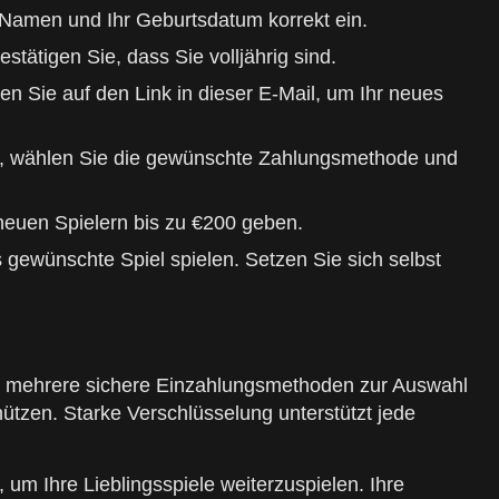
n Namen und Ihr Geburtsdatum korrekt ein.
tätigen Sie, dass Sie volljährig sind.
en Sie auf den Link in dieser E-Mail, um Ihr neues
sse, wählen Sie die gewünschte Zahlungsmethode und
euen Spielern bis zu €200 geben.
gewünschte Spiel spielen. Setzen Sie sich selbst
hen mehrere sichere Einzahlungsmethoden zur Auswahl
ützen. Starke Verschlüsselung unterstützt jede
 um Ihre Lieblingsspiele weiterzuspielen. Ihre