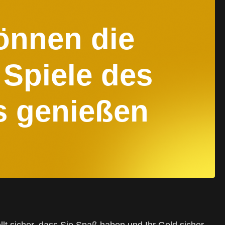
önnen die
 Spiele des
s genießen