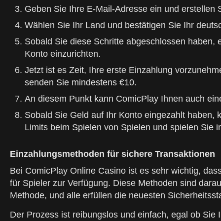
Geben Sie Ihre E-Mail-Adresse ein und erstellen 
Wählen Sie Ihr Land und bestätigen Sie Ihr deutsc
Sobald Sie diese Schritte abgeschlossen haben, er
Konto einzurichten.
Jetzt ist es Zeit, Ihre erste Einzahlung vorzun
senden Sie mindestens €10.
An diesem Punkt kann ComicPlay Ihnen auch ein
Sobald Sie Geld auf Ihr Konto eingezahlt haben, 
Limits beim Spielen von Spielen und spielen Sie 
Einzahlungsmethoden für sichere Transaktionen
Bei ComicPlay Online Casino ist es sehr wichtig, da
für Spieler zur Verfügung. Diese Methoden sind darau
Methode, und alle erfüllen die neuesten Sicherheitss
Der Prozess ist reibungslos und einfach, egal ob Sie I