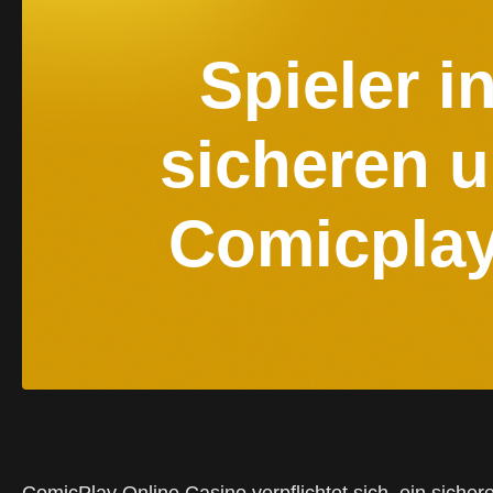
Spieler 
sicheren u
Comicplay